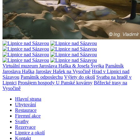
Virtuální muzeum Jaroslava Haška & Josefa Švejka
Památník
Jaroslava Haška
Jaroslav Hašek na Vysočině
Hrad v Lipnici nad
Sázavou
Památník odposlechu
Výlety do okolí
Svatba na hradě v
Lipnici
Pronájem hospody U Panské kovárny
Běžecké trasy na
Vysočině
Hlavní strana
Ubytování
Restaurace
Firemní akce
Svatby
Rezervace
Lipnice a okolí
Kontakt