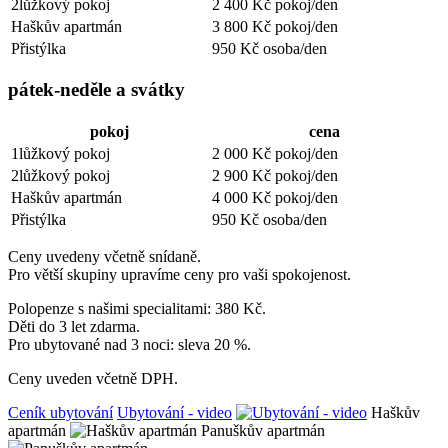
2lůžkový pokoj
2 400 Kč pokoj/den
Haškův apartmán
3 800 Kč pokoj/den
Přistýlka
950 Kč osoba/den
pátek-neděle a svátky
pokoj
cena
1lůžkový pokoj
2 000 Kč pokoj/den
2lůžkový pokoj
2 900 Kč pokoj/den
Haškův apartmán
4 000 Kč pokoj/den
Přistýlka
950 Kč osoba/den
Ceny uvedeny včetně snídaně.
Pro větší skupiny upravíme ceny pro vaši spokojenost.
Polopenze s našimi specialitami: 380 Kč.
Děti do 3 let zdarma.
Pro ubytované nad 3 noci: sleva 20 %.
Ceny uveden včetně DPH.
Ceník ubytování
Ubytování - video
Haškův
apartmán
Panuškův apartmán