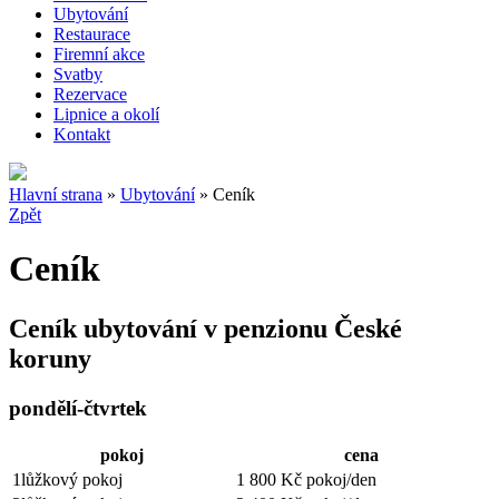
Ubytování
Restaurace
Firemní akce
Svatby
Rezervace
Lipnice a okolí
Kontakt
Hlavní strana
»
Ubytování
» Ceník
Zpět
Ceník
Ceník ubytování v penzionu České
koruny
pondělí-čtvrtek
pokoj
cena
1lůžkový pokoj
1 800 Kč pokoj/den