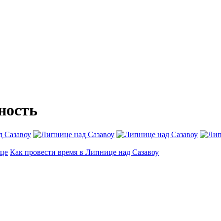
ность
це
Как провести время в Липнице над Сазавоу